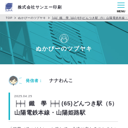
株式会社サンエー印刷
MENU
TOP
ぬかぴーのツブヤキ
╞╪╡ 鐵 學 ╞╪╡(65)どんつき駅（5）山陽電鉄本線
ぬかぴーのツブヤキ
ナナわんこ
発信者：
2025.04.25
╞╪╡ 鐵 學 ╞╪╡(65)どんつき駅（5）
山陽電鉄本線・山陽姫路駅