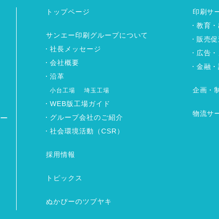
トップページ
印刷サ
教育・
サンエー印刷グループについて
販売促
社長メッセージ
広告・
会社概要
金融・
沿革
企画・
小台工場
埼玉工場
WEB版工場ガイド
物流サ
グループ会社のご紹介
ワー
社会環境活動（CSR）
採用情報
トピックス
ぬかぴーのツブヤキ