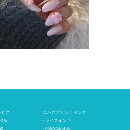
ービス
ロハスプリンティング
出版
ライスインキ
進
FSC®認証紙