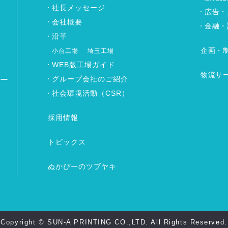
社長メッセージ
広告・
会社概要
金融・
沿革
企画・
小台工場
埼玉工場
WEB版工場ガイド
物流サ
グループ会社のご紹介
ワー
社会環境活動（CSR）
採用情報
トピックス
ぬかぴーのツブヤキ
Copyright © SUN-A PRINTING CO.,LTD. All Rights Reserved.