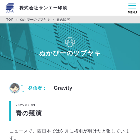
株式会社サンエー印刷
MENU
TOP
ぬかぴーのツブヤキ
青の競演
ぬかぴーのツブヤキ
Gravity
発信者：
2025.07.03
青の競演
ニュースで、西日本では6 ⽉に梅⾬が明けたと報じていま
す。