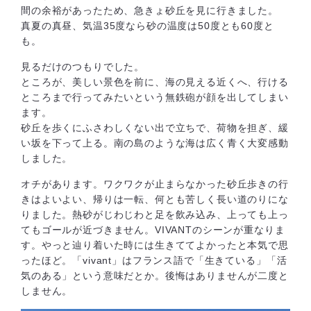
間の余裕があったため、急きょ砂丘を見に行きました。
真夏の真昼、気温35度なら砂の温度は50度とも60度と
も。
見るだけのつもりでした。
ところが、美しい景色を前に、海の見える近くへ、行ける
ところまで行ってみたいという無鉄砲が顔を出してしまい
ます。
砂丘を歩くにふさわしくない出で立ちで、荷物を担ぎ、緩
い坂を下って上る。南の島のような海は広く青く大変感動
しました。
オチがあります。ワクワクが止まらなかった砂丘歩きの行
きはよいよい、帰りは一転、何とも苦しく長い道のりにな
りました。熱砂がじわじわと足を飲み込み、上っても上っ
てもゴールが近づきません。VIVANTのシーンが重なりま
す。やっと辿り着いた時には生きててよかったと本気で思
ったほど。「vivant」はフランス語で「生きている」「活
気のある」という意味だとか。後悔はありませんが二度と
しません。