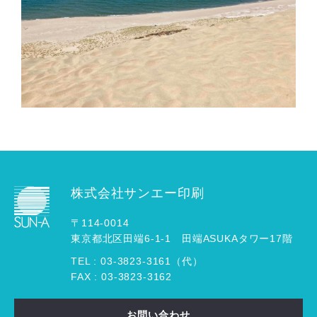
株式会社サンエー印刷
〒114-0014
東京都北区田端6-1-1 田端ASUKAタワー17階
TEL :
03
-
3823
-
3161（代）
FAX : 03-3823-3162
お問い合わせ