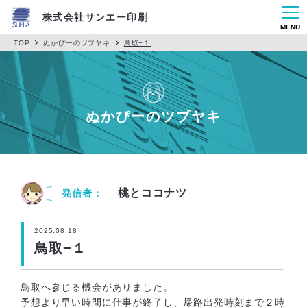
株式会社サンエー印刷
MENU
TOP
ぬかぴーのツブヤキ
鳥取−１
ぬかぴーのツブヤキ
桃とココナツ
発信者：
2025.08.18
鳥取−１
鳥取へ参じる機会がありました。
予想より早い時間に仕事が終了し、帰路出発時刻まで２時