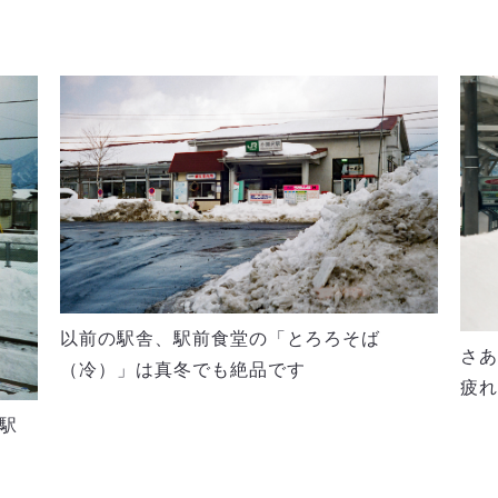
以前の駅舎、駅前食堂の「とろろそば
さあ
（冷）」は真冬でも絶品です
疲れ
駅