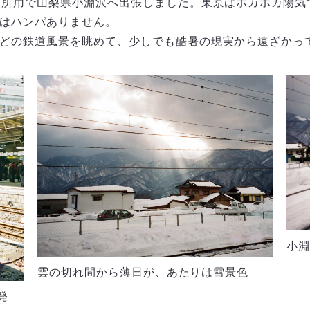
に所用で山梨県小淵沢へ出張しました。東京はポカポカ陽気
はハンパありません。
どの鉄道風景を眺めて、少しでも酷暑の現実から遠ざかっ
小淵
雲の切れ間から薄日が、あたりは雪景色
発