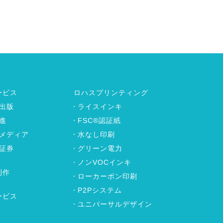
ービス
ロハスプリンティング
出版
ライスインキ
進
FSC®認証紙
メディア
水なし印刷
証券
グリーン電力
ノンVOCインキ
制作
ローカーボン印刷
P2Pシステム
ービス
ユニバーサルデザイン