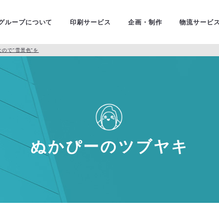
ユニバ
金融・証券
グループについて
印刷サービス
企画・制作
物流サービ
暑なので"雪景色"を
ぬかぴーのツブヤキ