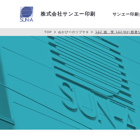
アクセス
株式会社サンエー印刷
サンエー印刷
TOP
ぬかぴーのツブヤキ
╞╪╡ 鐵 學 ╞╪╡(84) 酷