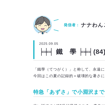
ナナわん
発信者：
2025.09.05
╞╪╡ 鐵 學 ╞╪╡(
「鐵學（てつがく）」と称して、永遠に
今回はこの夏の記録的＝破壊的な暑さに
特急「あずさ」で小淵沢まで