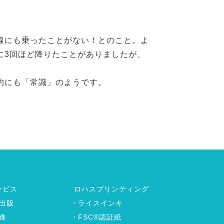
線にも乗ったことがない！とのこと。よ
に3回ほど降りたことがありましたが、
的にも「常識」のようです。
ービス
ロハスプリンティング
出版
ライスインキ
進
FSC®認証紙