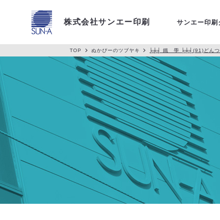
アクセス
株式会社サンエー印刷
サンエー印刷
TOP
ぬかぴーのツブヤキ
╞╪╡ 鐵 學 ╞╪╡(91)