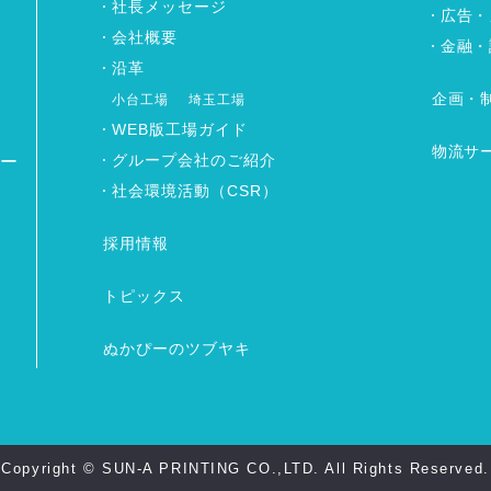
社長メッセージ
広告・
会社概要
金融・
沿革
企画・
小台工場
埼玉工場
WEB版工場ガイド
物流サ
グループ会社のご紹介
ワー
社会環境活動（CSR）
採用情報
トピックス
ぬかぴーのツブヤキ
Copyright © SUN-A PRINTING CO.,LTD. All Rights Reserved.