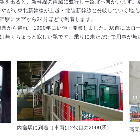
駅を出ると、新幹線の両脇に並行し一路北へ向かいます。
。やがて東北新幹線が上越・北陸新幹線と分岐していく地
宿駅に大宮から24分ほどで到着します。
開業から遅れ、1990年に延伸・開業しました。駅前には
は無くちょっと寂しい駅です。乗りに来ただけで用事が無
内宿駅に到着（車両は2代目の2000系）
高架