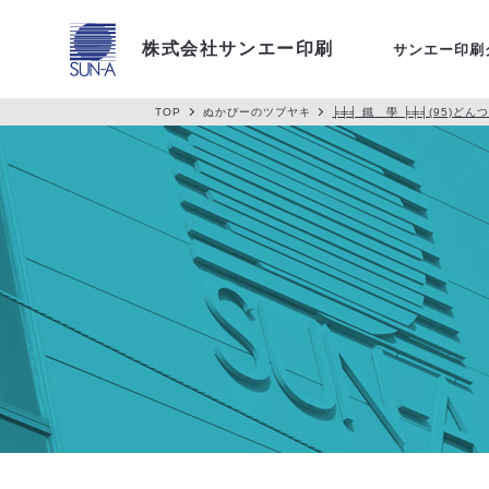
アクセス
株式会社サンエー印刷
サンエー印刷
TOP
ぬかぴーのツブヤキ
╞╪╡ 鐵 學 ╞╪╡(95)