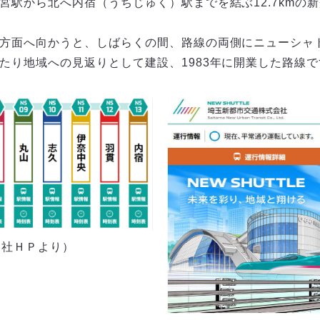
宮駅から北へ内宿（うちじゅく）駅までを結ぶ12.7kmの
方面へ向かうと、しばらくの間、路線の両側にニューシャ
たり地域への見返りとして建設、1983年に開業した路線で
同社ＨＰより）