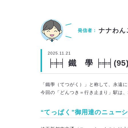
ナナわん
発信者：
2025.11.21
╞╪╡ 鐵 學 ╞╪╡
「鐵學（てつがく）」と称して、永遠に
今回の「どんつき＝行き止まり」駅は、
“てっぱく”御用達のニュー