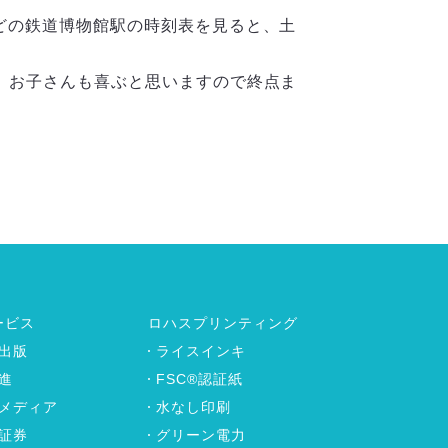
ほどの鉄道博物館駅の時刻表を見ると、土
く、お子さんも喜ぶと思いますので終点ま
ービス
ロハスプリンティング
出版
ライスインキ
進
FSC®認証紙
メディア
水なし印刷
証券
グリーン電力