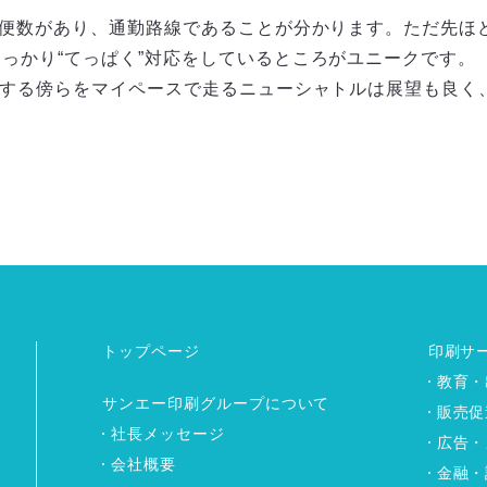
本の便数があり、通勤路線であることが分かります。ただ先
しっかり“てっぱく”対応をしているところがユニークです。
疾走する傍らをマイペースで走るニューシャトルは展望も良
トップページ
印刷サ
教育・
サンエー印刷グループについて
販売促
社長メッセージ
広告・
会社概要
金融・