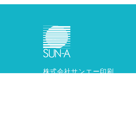
株式会社サンエー印刷
〒114-0014
東京都北区田端6-1-1 田端ASUKAタ
17階
TEL :
03
-
3823
-
3161（代）
FAX : 03-3823-3162