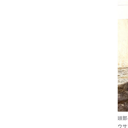
頭部
ウサ