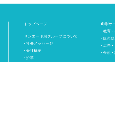
トップページ
印刷サ
教育・
サンエー印刷グループについて
販売促
社長メッセージ
広告・
会社概要
金融・
沿革
企画・
小台工場
埼玉工場
WEB版工場ガイド
物流サ
グループ会社のご紹介
ワー
社会環境活動（CSR）
採用情報
トピックス