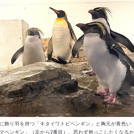
に飾り羽を持つ「キタイワトビペンギン」と胸元が黄色い
マペンギン」（左から2番目）。思わず抱っこしたくなる