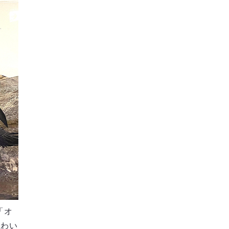
「オ
かわい