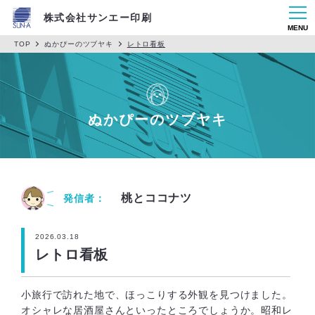
株式会社サンエー印刷
MENU
TOP
ぬかぴーのツブヤキ
レトロ看板
ぬかぴーのツブヤキ
桃とココナツ
発信者：
2026.03.18
レトロ看板
小旅行で訪れた地で、ほっこりする外観を見つけました。
オシャレな居酒屋さんといったところでしょうか。昭和レ