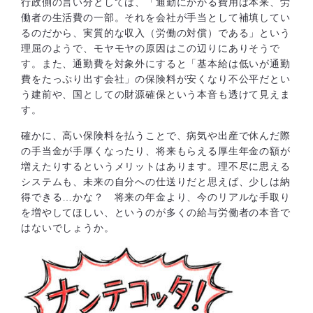
行政側の言い分としては、「通勤にかかる費用は本来、労
働者の生活費の一部。それを会社が手当として補填してい
るのだから、実質的な収入（労働の対償）である」という
理屈のようで、モヤモヤの原因はこの辺りにありそうで
す。また、通勤費を対象外にすると「基本給は低いが通勤
費をたっぷり出す会社」の保険料が安くなり不公平だとい
う建前や、国としての財源確保という本音も透けて見えま
す。
確かに、高い保険料を払うことで、病気や出産で休んだ際
の手当金が手厚くなったり、将来もらえる厚生年金の額が
増えたりするというメリットはあります。理不尽に思える
システムも、未来の自分への仕送りだと思えば、少しは納
得できる…かな？ 将来の年金より、今のリアルな手取り
を増やしてほしい、というのが多くの給与労働者の本音で
はないでしょうか。