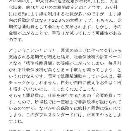
2026年3月、JR東日本の運賃改定が行われました。民営
化以来、約40年ぶりの本格的改定とのことです。わが社
には通勤に山手線を利用する社員が多いのですが、山手線
内の通勤定期はなんと22.9％の大幅アップ。もちろん、定
期代は通勤費として会社から支給されます。しかし、その
金額が上がることで、手取りが減ってしまう可能性がある
のです。
どういうことかというと、運賃の値上げに伴って会社から
支給される定期代が増えた結果、社会保険料の計算ベース
となる「標準報酬月額」の等級が上がってしまい、毎月引
かれる社会保険料が高くなる＝手取りが減ってしまう、と
いうわけなんです。電車で遠距離通勤をしている人は、要
チェックかもしれません。自分が自由に使えるお金は１円
も増えていないのに、まったくなんてこった。
そもそも通勤費は、仕事を遂行するための「必要経費」で
す。なので、所得税では一定額まで非課税枠が設けられて
いるのですが、なぜか社会保険では給料と同列に扱われて
しまう。このダブルスタンダードには、正直モヤっとしま
すよね。