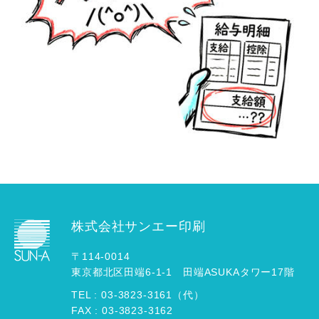
株式会社サンエー印刷
〒114-0014
東京都北区田端6-1-1 田端ASUKAタワー17階
TEL :
03
-
3823
-
3161（代）
FAX : 03-3823-3162