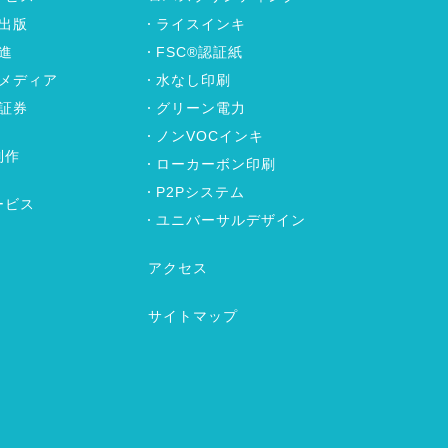
出版
ライスインキ
進
FSC®認証紙
メディア
水なし印刷
証券
グリーン電力
ノンVOCインキ
制作
ローカーボン印刷
P2Pシステム
ービス
ユニバーサルデザイン
アクセス
サイトマップ