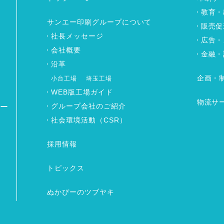
教育・
サンエー印刷グループについて
販売促
社長メッセージ
広告・
会社概要
金融・
沿革
企画・
小台工場
埼玉工場
WEB版工場ガイド
物流サ
グループ会社のご紹介
ワー
社会環境活動（CSR）
採用情報
トピックス
ぬかぴーのツブヤキ