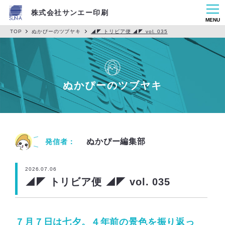
株式会社サンエー印刷
MENU
TOP
ぬかぴーのツブヤキ
◢◤ トリビア便 ◢◤ vol. 035
ぬかぴーのツブヤキ
ぬかぴー編集部
発信者：
2026.07.06
◢◤ トリビア便 ◢◤ vol. 035
７月７日は七夕。４年前の景色を振り返っ