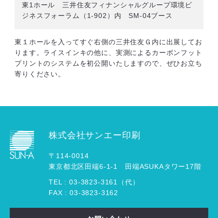
東1ホール 三井住友フィナンシャルグループ環境ビ
ジネスフォーラム（1-902）内 SM-04ブース
東１ホールを入ってすぐ右側の三井住友Ｇ内に出展してお
ります。ライスインキの他に、実測によるカーボンフット
プリントのシステムを初公開いたしますので、ぜひお立ち
寄りください。
株式会社サンエー印刷
〒114-0014
東京都北区田端6-1-1 田端ASUKAタワー17階
TEL :
03
-
3823
-
3161（代）
FAX : 03-3823-3162