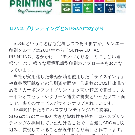
ロハスプリンティングとSDGsのつながり
SDGsということばも定着しつつありますが、サンエー
印刷グループは2007年から「SUN-A LOHAS
PRINTING」をかかげ、゛モノづくりをゴミにしない選
択“として、様々な環境配慮型印刷のアプローチをおこな
っています。
当社が実用化した米ぬか油を使用した「ライスインキ」
や森林認証紙などの印刷資材面や、印刷物のCO2排出量で
ある「カーボンフットプリント」を高い精度で算出し、カ
ーボンオフセットやグリーン電力の提案といったソフト面
まで、多くのサービスがラインナップされています。
15年間にわたるロハスプリンティングのご提案は、
SDGsの17のゴールと大きな親和性を持ち、ロハスプリン
ティングを採用していただけることで、自然にSDGsに取
組み、貢献していることが近年になり着目されています。