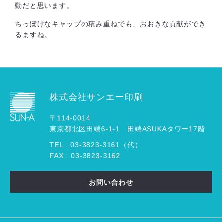
動だと思います。
ちっぽけなキャップの積み重ねでも、おおきな貢献ができ
るますね。
株式会社サンエー印刷
〒114-0014
東京都北区田端6-1-1 田端ASUKAタワー17階
TEL :
03
-
3823
-
3161（代）
FAX : 03-3823-3162
お問い合わせ