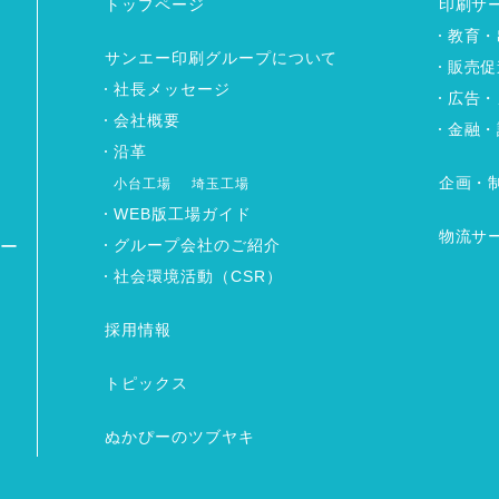
トップページ
印刷サ
教育・
サンエー印刷グループについて
販売促
社長メッセージ
広告・
会社概要
金融・
沿革
企画・
小台工場
埼玉工場
WEB版工場ガイド
物流サ
グループ会社のご紹介
ワー
社会環境活動（CSR）
採用情報
トピックス
ぬかぴーのツブヤキ