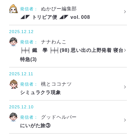
ぬかぴー編集部
発信者：
◢◤ トリビア便 ◢◤ vol. 008
2025.12.12
ナナわんこ
発信者：
╞╪╡ 鐵 學 ╞╪╡(98) 思い出の上野発着 寝台
特急(3)
2025.12.11
桃とココナツ
発信者：
シミュラクラ現象
2025.12.10
グッドヘルパー
発信者：
にいがた旅③