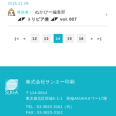
2025.12.08
ぬかぴー編集部
発信者：
◢◤ トリビア便 ◢◤ vol. 007
|＜
＜
12
13
14
15
16
＞
＞|
株式会社サンエー印刷
〒114-0014
東京都北区田端6-1-1 田端ASUKAタワー17階
TEL :
03
-
3823
-
3161（代）
FAX : 03-3823-3162