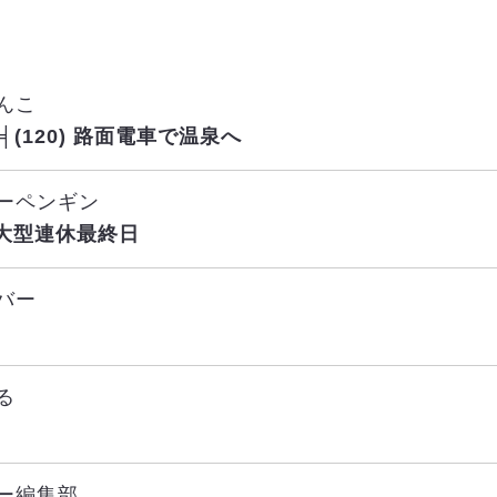
んこ
╪╡(120) 路面電車で温泉へ
ーペンギン
大型連休最終日
バー
る
ー編集部