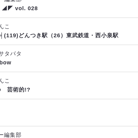
◤ vol. 028
んこ
╪╡(119)どんつき駅（26）東武鉄道・西小泉駅
サタバタ
bow
んこ
 芸術的!?
ー編集部