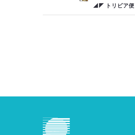
◢◤ トリビア便 ◢