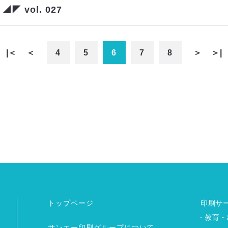
◤ vol. 027
|＜
＜
4
5
6
7
8
＞
＞|
トップページ
印刷サ
教育・
サンエー印刷グループについて